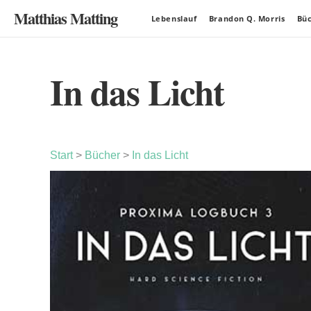
Matthias Matting
Lebenslauf
Brandon Q. Morris
Bü
In das Licht
Start
>
Bücher
>
In das Licht