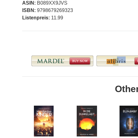
ASIN:
B089XX9JVS
ISBN:
9798679269323
Listenpreis:
11.99
Othe