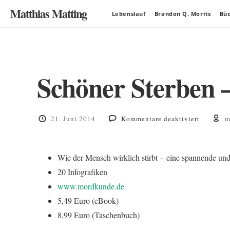
Matthias Matting
Lebenslauf
Brandon Q. Morris
Bü
Schöner Sterben 
für
21. Juni 2014
Kommentare deaktiviert
m
Schöner
Sterben
–
Wie der Mensch wirklich stirbt – eine spannende und
Kleine
Mordkun
20 Infografiken
für
www.mordkunde.de
Krimifan
5,49 Euro (eBook)
8,99 Euro (Taschenbuch)