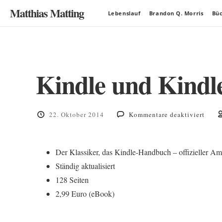
Matthias Matting
Lebenslauf
Brandon Q. Morris
Bü
Kindle und Kindle
für
22. Oktober 2014
Kommentare deaktiviert
Kindl
und
Kindl
Der Klassiker, das Kindle-Handbuch – offizieller A
Paper
–
Ständig aktualisiert
das
128 Seiten
inoffi
Hand
2,99 Euro (eBook)