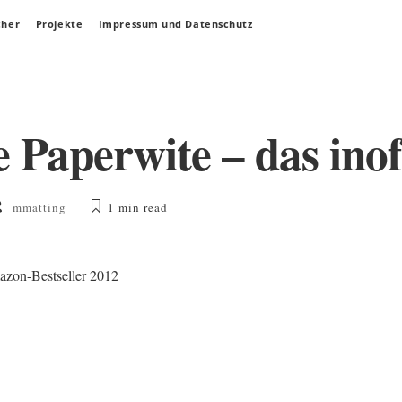
cher
Projekte
Impressum und Datenschutz
 Paperwite – das inof
mmatting
1 min
read
e
e
mazon-Bestseller 2012
wite
zielle
buch