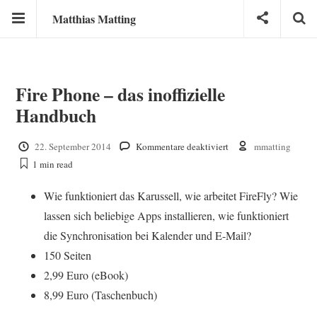
Matthias Matting
Fire Phone – das inoffizielle
Handbuch
für
22. September 2014
Kommentare deaktiviert
mmatting
Fire
1 min
read
Phone
–
Wie funktioniert das Karussell, wie arbeitet FireFly? Wie
das
inoffizielle
lassen sich beliebige Apps installieren, wie funktioniert
Handbuch
die Synchronisation bei Kalender und E-Mail?
150 Seiten
2,99 Euro (eBook)
8,99 Euro (Taschenbuch)